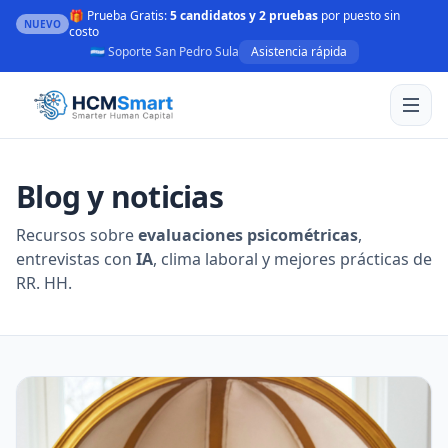
🎁 Prueba Gratis:
5 candidatos y 2 pruebas
por puesto sin
NUEVO
costo
🇭🇳 Soporte San Pedro Sula
Asistencia rápida
Blog y noticias
Recursos sobre
evaluaciones psicométricas
,
entrevistas con
IA
, clima laboral y mejores prácticas de
RR. HH.