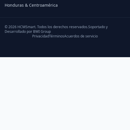
Honduras & Centroamérica
©
2026
HCMSmart. Todos los derechos reservados.Soportado y
Desarrollado por
BWI Group
Privacidad
Términos
Acuerdos de servicio