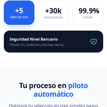
+5
+30k
99.9%
AÑOS HR TECH
EVALUACIONES
UPTIME
Seguridad Nivel Bancario
Cifrado TLS, Auditorías y Backups diarios.
Tu proceso en
piloto
automático
Optimiza tu selección en tres simples pasos