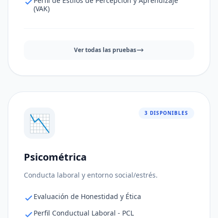
Perfil de Estilos de Percepción y Aprendizaje
(VAK)
Ver todas las pruebas
3 DISPONIBLES
📉
Psicométrica
Ajuste al puesto
95%
Conducta laboral y entorno social/estrés.
Consistencia de respuestas
91%
Evaluación de Honestidad y Ética
Nivel de riesgo
95%
Perfil Conductual Laboral - PCL