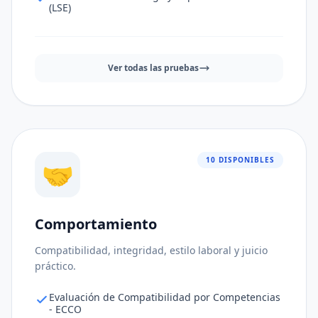
(LSE)
Ver todas las pruebas
10 DISPONIBLES
🤝
Comportamiento
Ajuste al puesto
91%
Compatibilidad, integridad, estilo laboral y juicio
Consistencia de respuestas
83%
práctico.
Nivel de riesgo
81%
Evaluación de Compatibilidad por Competencias
- ECCO