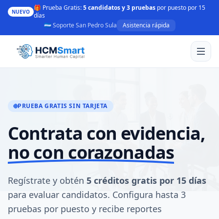
🎁 Prueba Gratis:
5 candidatos y 3 pruebas
por puesto por 15
NUEVO
días
🇭🇳 Soporte San Pedro Sula
Asistencia rápida
PRUEBA GRATIS SIN TARJETA
Contrata con evidencia,
no con corazonadas
Regístrate y obtén
5 créditos gratis por 15 días
para evaluar candidatos. Configura hasta 3
pruebas por puesto y recibe reportes