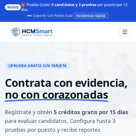
🎁 Prueba Gratis:
5 candidatos y 3 pruebas
por puesto por 15
NUEVO
días
🇭🇳 Soporte San Pedro Sula
Asistencia rápida
PRUEBA GRATIS SIN TARJETA
Contrata con evidencia,
no con corazonadas
Regístrate y obtén
5 créditos gratis por 15 días
para evaluar candidatos. Configura hasta 3
pruebas por puesto y recibe reportes