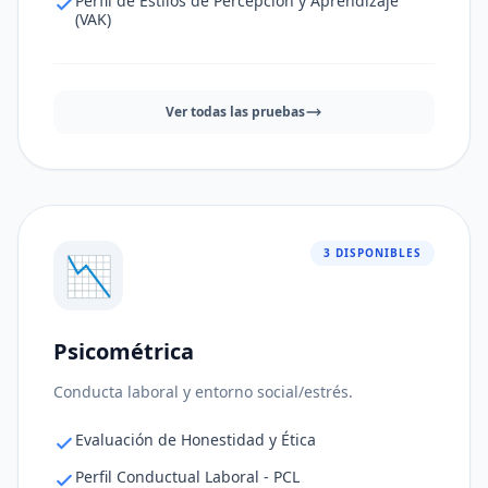
Perfil de Estilos de Percepción y Aprendizaje
(VAK)
Ver todas las pruebas
3 DISPONIBLES
📉
Psicométrica
Ajuste al puesto
95%
Conducta laboral y entorno social/estrés.
Consistencia de respuestas
91%
Evaluación de Honestidad y Ética
Nivel de riesgo
95%
Perfil Conductual Laboral - PCL