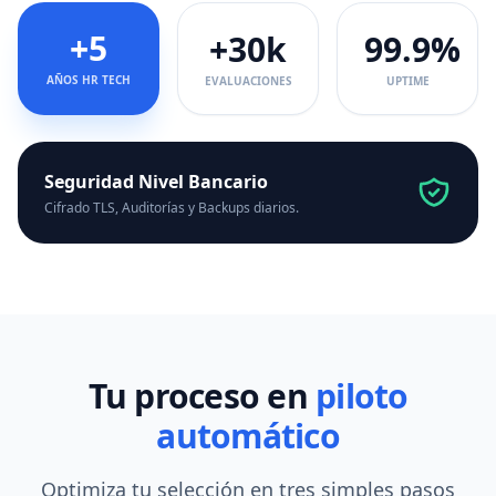
+5
+30k
99.9%
AÑOS HR TECH
EVALUACIONES
UPTIME
Seguridad Nivel Bancario
Cifrado TLS, Auditorías y Backups diarios.
Tu proceso en
piloto
automático
Optimiza tu selección en tres simples pasos