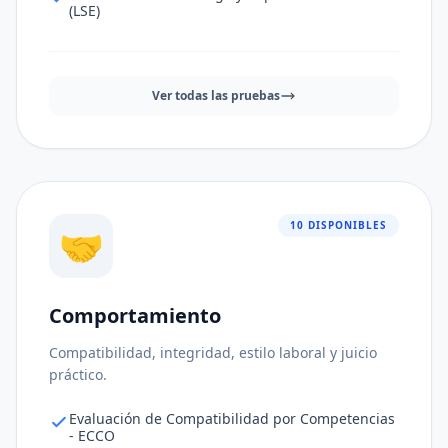
(LSE)
Ver todas las pruebas
10 DISPONIBLES
🤝
Comportamiento
Ajuste al puesto
91%
Compatibilidad, integridad, estilo laboral y juicio
Consistencia de respuestas
83%
práctico.
Nivel de riesgo
81%
Evaluación de Compatibilidad por Competencias
- ECCO